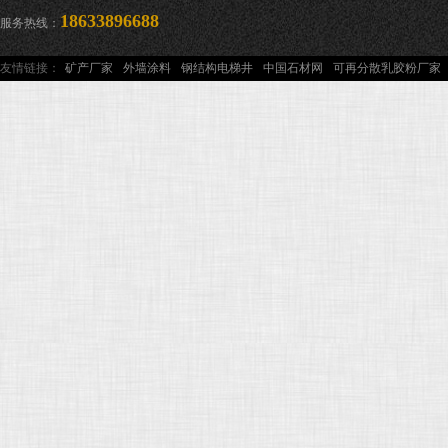
18633896688
服务热线：
友情链接：
矿产厂家
外墙涂料
钢结构电梯井
中国石材网
可再分散乳胶粉厂家