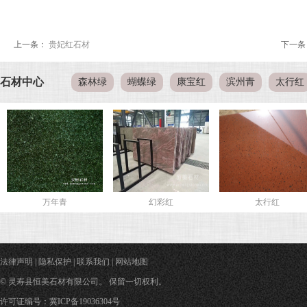
上一条：
贵妃红石材
下一条
石材中心
森林绿
蝴蝶绿
康宝红
滨州青
太行红
万年青
幻彩红
太行红
法律声明
|
隐私保护
|
联系我们
|
网站地图
© 灵寿县恒美石材有限公司。 保留一切权利。
许可证编号：冀ICP备19036304号