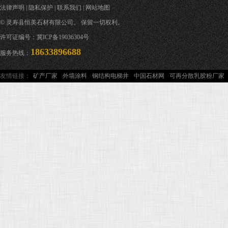
法律声明
|
隐私保护
|
联系我们
|
网站地图
© 灵寿县恒美石材有限公司。 保留一切权利。
许可证编号：冀ICP备19036304号
18633896688
服务热线：
友情链接：
矿产厂家
外墙涂料
钢结构电梯井
中国石材网
可再分散乳胶粉厂家