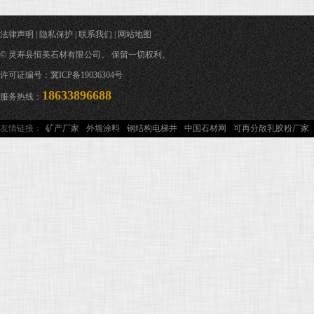
法律声明
|
隐私保护
|
联系我们
|
网站地图
© 灵寿县恒美石材有限公司。 保留一切权利。
许可证编号：冀ICP备19036304号
18633896688
服务热线：
友情链接：
矿产厂家
外墙涂料
钢结构电梯井
中国石材网
可再分散乳胶粉厂家