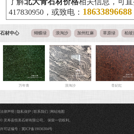
了解
北大青
石材价格
相关信息，可直
18633896688
4178
30950
，或致电：
石材中心
蝴蝶绿
浪淘沙
加州红麻
草原绿
柏坡
万年青
浪淘沙
贵妃红
法律声明
|
隐私保护
|
联系我们
|
网站地图
© 灵寿县恒美石材有限公司。 保留一切权利。
许可证编号：冀ICP备19036304号