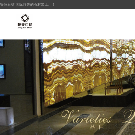
安恒
石材
-国际领先的
石材加工厂
！