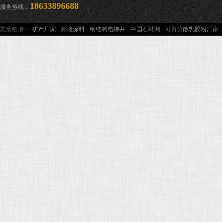
18633896688
服务热线：
友情链接：
矿产厂家
外墙涂料
钢结构电梯井
中国石材网
可再分散乳胶粉厂家