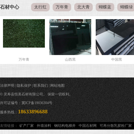
石材中心
太行红
万年青
北大青
蝴蝶蓝
蝴蝶绿
万年青
山西黑
中国黑
法律声明
|
隐私保护
|
联系我们
|
网站地图
© 灵寿县恒美石材有限公司。 保留一切权利。
许可证编号：冀ICP备19036304号
18633896688
服务热线：
友情链接：
矿产厂家
外墙涂料
钢结构电梯井
中国石材网
可再分散乳胶粉厂家